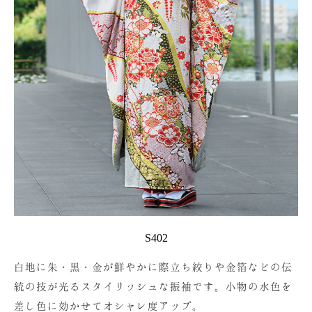
S402
白地に朱・黒・金が鮮やかに際立ち絞りや金箔などの伝
統の技が光るスタイリッシュな振袖です。小物の水色を
差し色に効かせてオシャレ度アップ。