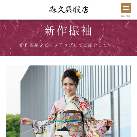
MENU
新作振袖
森久について
新着情報
袴
振袖
新作振袖をピックアップしてご紹介します。
きものを楽しむ
お手入れ
お問い合わせ
0982-32-2834
営業時間 9:30～18:30
ご来店予約
店舗紹介
オンラインショップ