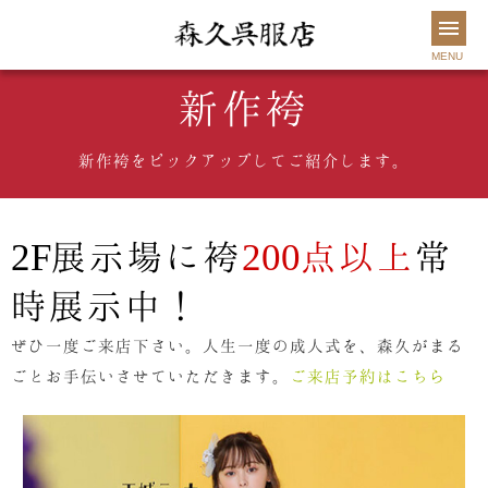
MENU
新作袴
森久について
新着情報
袴
振袖
新作袴をピックアップしてご紹介します。
きものを楽しむ
お手入れ
2F展示場に袴
200点以上
常
お問い合わせ
時展示中！
0982-32-2834
ぜひ一度ご来店下さい。人生一度の成人式を、森久がまる
営業時間 9:30～18:30
ごとお手伝いさせていただきます。
ご来店予約はこちら
ご来店予約
店舗紹介
オンラインショップ